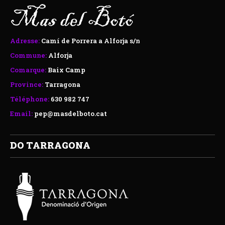
Adresse:
Camí de Porrera a Alforja s/n
Commune:
Alforja
Comarque:
Baix Camp
Province:
Tarragona
Téléphone:
630 982 747
Email:
pep@masdelboto.cat
DO TARRAGONA