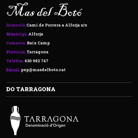
Direcció:
Camí de Porrera a Alforja s/n
Municipi:
Alforja
Comarca:
Baix Camp
Provicia:
Tarragona
Telèfon:
630 982 747
Email:
pep@masdelboto.cat
DO TARRAGONA