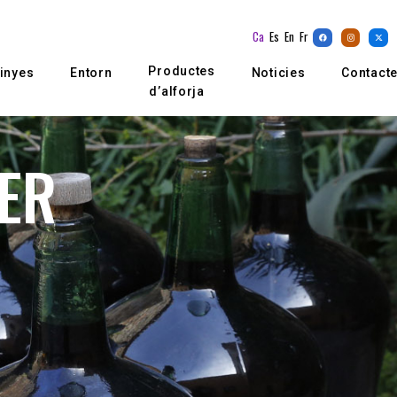
Ca
Es
En
Fr
Productes
inyes
Entorn
Noticies
Contact
d’alforja
ER