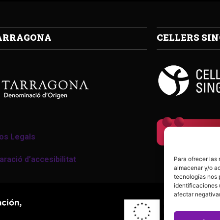
ARRAGONA
CELLERS SI
os Legals
aració d’accesibilitat
Para ofrecer las
almacenar y/o ac
tecnologías nos 
identificaciones 
afectar negativa