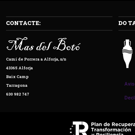
CONTACTE:
DO T
Camí de Porrera a Alforja, s/n
43365 Alforja
Baix Camp
Avis
Tarragona
630 982 747
Decl