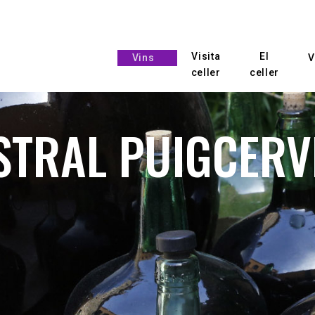
Visita
El
Vins
V
celler
celler
STRAL PUIGCERV