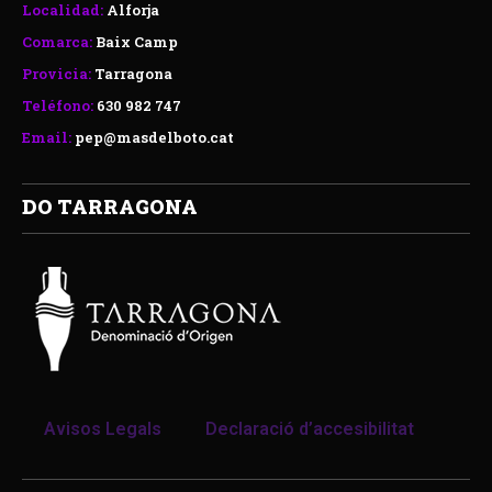
Localidad:
Alforja
Comarca:
Baix Camp
Provicia:
Tarragona
Teléfono:
630 982 747
Email:
pep@masdelboto.cat
DO TARRAGONA
Avisos Legals
Declaració d’accesibilitat