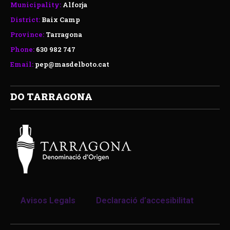
Municipality:
Alforja
District:
Baix Camp
Province:
Tarragona
Phone:
630 982 747
Email:
pep@masdelboto.cat
DO TARRAGONA
Avisos Legals
Declaració d’accesibilitat