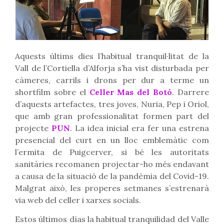
Aquests últims dies l’habitual tranquil·litat de la
Vall de l’Cortiella d’Alforja s’ha vist disturbada per
càmeres, carrils i drons per dur a terme un
shortfilm sobre el
Celler Mas del Botó
.
Darrere
d’aquests artefactes, tres joves, Nuria, Pep i Oriol,
que amb gran professionalitat formen part del
projecte
PUN
. La idea inicial era fer una estrena
presencial del curt en un lloc emblemàtic com
l’ermita de Puigcerver, si bé les autoritats
sanitàries recomanen projectar-ho més endavant
a causa de la situació de la pandèmia del Covid-19.
Malgrat això, les properes setmanes s’estrenarà
via web del celler i xarxes socials.
Estos últimos días la habitual tranquilidad del Valle