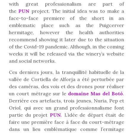
with great professionalism are part of
the
PUN
project. The initial idea was to make a
face-to-face premiere of the short in an
emblematic place such as the Puigcerver
hermitage, however the health authorities
recommend showing it later due to the situation
of the Covid-19 pandemic. Although, in the coming
weeks it will be released via the winery’s website
and social networks.
Ces derniers jours, la tranquillité habituelle de la
vallée de Cortiella de Alforja a été perturbée par
des caméras, des vois et des drones pour réaliser
un court métrage sur le
domaine Mas del Botó
.
Derrière ces artefacts, trois jeunes, Nuria, Pep et
Oriol, qui avec un grand professionnalisme font
partie du projet
PUN
.
L’idée de départ était de
faire une première face à face du court-métrage
dans un lieu emblématique comme l’ermitage