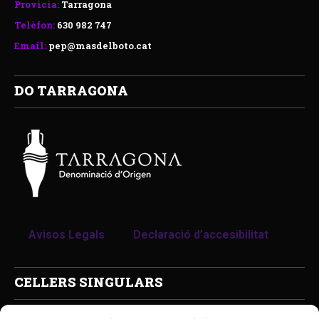
Provicia:
Tarragona
Telèfon:
630 982 747
Email:
pep@masdelboto.cat
DO TARRAGONA
Avisos Legals
Declaració d’accesibilitat
CELLERS SINGULARS