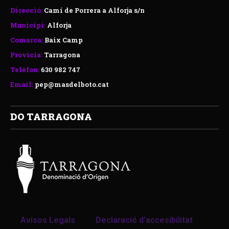
Direcció:
Camí de Porrera a Alforja s/n
Municipi:
Alforja
Comarca:
Baix Camp
Provicia:
Tarragona
Telèfon:
630 982 747
Email:
pep@masdelboto.cat
DO TARRAGONA
Avisos Legals
Declaració d’accesibilitat