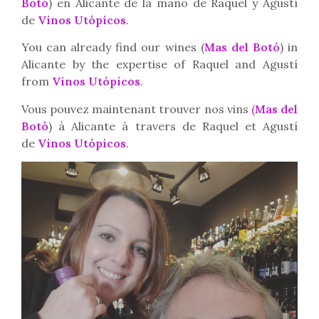
Botó
) en Alicante de la mano de Raquel y Agustí
de
Vinos Utópicos
.
You can already find our wines (
Mas del Botó
) in
Alicante by the expertise of Raquel and Agustí
from
Vinos Utópicos
.
Vous pouvez maintenant trouver nos vins
(
Mas del
Botó
) à Alicante à travers de Raquel et Agustí
de
Vinos Utópicos
.