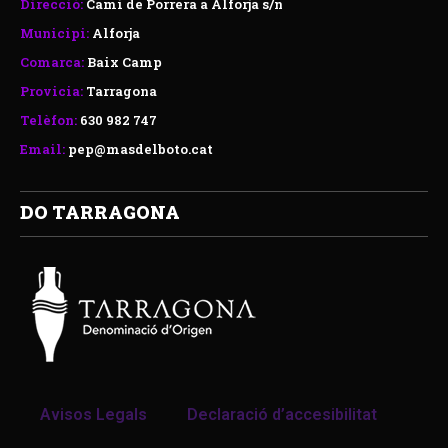
Direcció:
Camí de Porrera a Alforja s/n
Municipi:
Alforja
Comarca:
Baix Camp
Provicia:
Tarragona
Telèfon:
630 982 747
Email:
pep@masdelboto.cat
DO TARRAGONA
Avisos Legals
Declaració d’accesibilitat