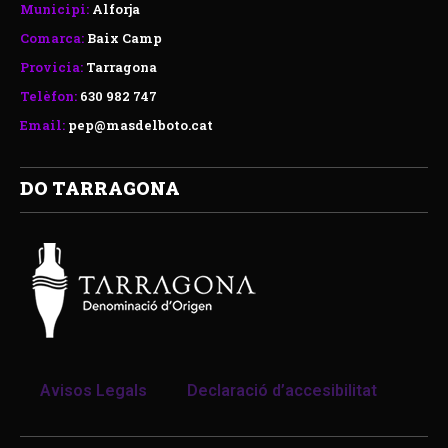
Municipi:
Alforja
Comarca:
Baix Camp
Provicia:
Tarragona
Telèfon:
630 982 747
Email:
pep@masdelboto.cat
DO TARRAGONA
Avisos Legals
Declaració d’accesibilitat