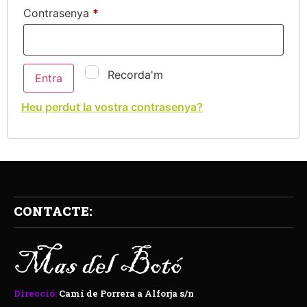
Contrasenya
*
Recorda'm
Entra
Heu perdut la vostra contrasenya?
CONTACTE:
Direcció:
Camí de Porrera a Alforja s/n