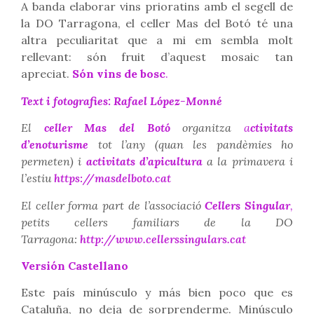
A banda elaborar vins prioratins amb el segell de
la DO Tarragona, el celler Mas del Botó té una
altra peculiaritat que a mi em sembla molt
rellevant: són fruit d’aquest mosaic tan
apreciat.
Són vins de bosc
.
Text i fotografies: Rafael López-Monné
El
celler Mas del Botó
organitza
a
ctivitats
d’enoturisme
tot l’any (quan les pandèmies ho
permeten) i
activitats d’apicultura
a la primavera i
l’estiu
https://masdelboto.cat
El celler forma part de l’associació
Cellers Singular
,
petits cellers familiars de la DO
Tarragona:
http://www.cellerssingulars.cat
Versión Castellano
Este país minúsculo y más bien poco que es
Cataluña, no deja de sorprenderme. Minúsculo