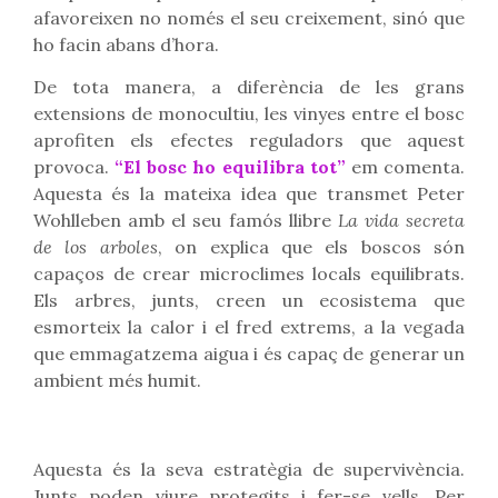
afavoreixen no només el seu creixement, sinó que
ho facin abans d’hora.
De tota manera, a diferència de les grans
extensions de monocultiu, les vinyes entre el bosc
aprofiten els efectes reguladors que aquest
provoca.
“El bosc ho equilibra tot”
em comenta.
Aquesta és la mateixa idea que transmet Peter
Wohlleben amb el seu famós llibre
La vida secreta
de los arboles
, on explica que els boscos són
capaços de crear microclimes locals equilibrats.
Els arbres, junts, creen un ecosistema que
esmorteix la calor i el fred extrems, a la vegada
que emmagatzema aigua i és capaç de generar un
ambient més humit.
Aquesta és la seva estratègia de supervivència.
Junts poden viure protegits i fer-se vells. Per