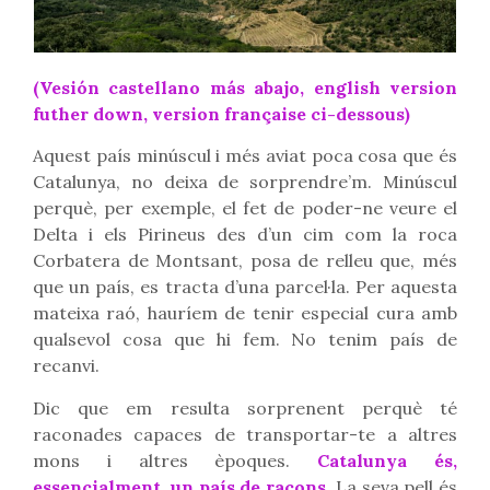
(Vesión castellano más abajo, english version
futher down, version française ci-dessous)
Aquest país minúscul i més aviat poca cosa que és
Catalunya, no deixa de sorprendre’m. Minúscul
perquè, per exemple, el fet de poder-ne veure el
Delta i els Pirineus des d’un cim com la roca
Corbatera de Montsant, posa de relleu que, més
que un país, es tracta d’una parcel·la. Per aquesta
mateixa raó, hauríem de tenir especial cura amb
qualsevol cosa que hi fem. No tenim país de
recanvi.
Dic que em resulta sorprenent perquè té
raconades capaces de transportar-te a altres
mons i altres èpoques.
Catalunya és,
essencialment, un país de racons
.
La seva pell és