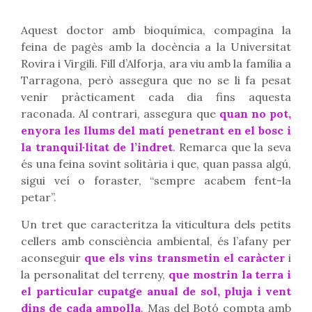
Aquest doctor amb bioquímica, compagina la
feina de pagès amb la docència a la Universitat
Rovira i Virgili. Fill d’Alforja, ara viu amb la família a
Tarragona, però assegura que no se li fa pesat
venir pràcticament cada dia fins aquesta
raconada. Al contrari, assegura que
quan no pot,
enyora les llums del matí penetrant en el bosc i
la tranquil·litat de l’indret
.
Remarca que la seva
és una feina sovint solitària i que, quan passa algú,
sigui veí o foraster, “sempre acabem fent-la
petar”.
Un tret que caracteritza la viticultura dels petits
cellers amb consciència ambiental, és l’afany per
aconseguir
que els vins transmetin el caràcter
i
la personalitat del terreny,
que mostrin la terra i
el particular cupatge anual de sol, pluja i vent
dins de cada ampolla
.
Mas del Botó compta amb