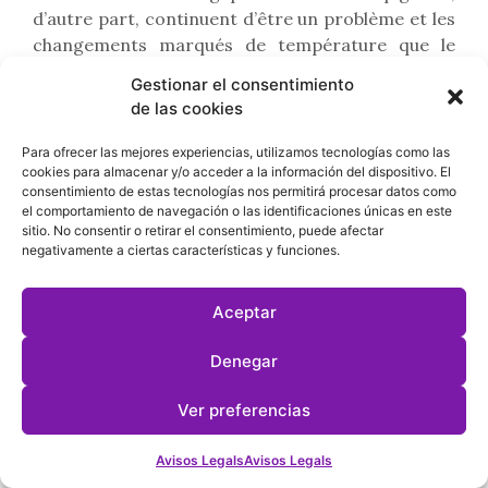
d’autre part, continuent d’être un problème et les
changements marqués de température que le
changement climatique provoque non seulement
Gestionar el consentimiento
favorisent leur croissance, mais les poussent
de las cookies
également à le faire avant leur temps.
Para ofrecer las mejores experiencias, utilizamos tecnologías como las
En tout cas, contrairement aux grandes
cookies para almacenar y/o acceder a la información del dispositivo. El
extensions de la monoculture, la vigne en forêt
consentimiento de estas tecnologías nos permitirá procesar datos como
el comportamiento de navegación o las identificaciones únicas en este
profite des effets régulateurs qu’elle provoque.
sitio. No consentir o retirar el consentimiento, puede afectar
“La forêt équilibre tout” me dit-il. C’est la même
negativamente a ciertas características y funciones.
idée que transmet Peter Wohlleben avec son
célèbre livre La vie secrète des arbres, où il
Aceptar
explique que les forêts sont capables de créer des
microclimats locaux équilibrés. Ensemble, les
Denegar
arbres créent un écosystème qui protège contre
la chaleur et le froid extrêmes, tout en stockant
Ver preferencias
l’eau et en créant un environnement plus humide.
Avisos Legals
Avisos Legals
C’est votre stratégie de survie. Ensemble, ils