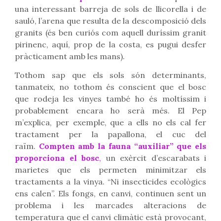
una interessant barreja de sols de llicorella i de
sauló, l’arena que resulta de la descomposició dels
granits (és ben curiós com aquell duríssim granit
pirinenc, aquí, prop de la costa, es pugui desfer
pràcticament amb les mans).
Tothom sap que els sols són determinants,
tanmateix, no tothom és conscient que el bosc
que rodeja les vinyes també ho és moltíssim i
probablement encara ho serà més. El Pep
m’explica, per exemple, que a ells no els cal fer
tractament per la papallona, el cuc del
raïm.
Compten amb la fauna “auxiliar” que els
proporciona el bosc
,
un exèrcit d’escarabats i
marietes que els permeten minimitzar els
tractaments a la vinya. “Ni insecticides ecològics
ens calen”. Els fongs, en canvi, continuen sent un
problema i les marcades alteracions de
temperatura que el canvi climàtic està provocant,