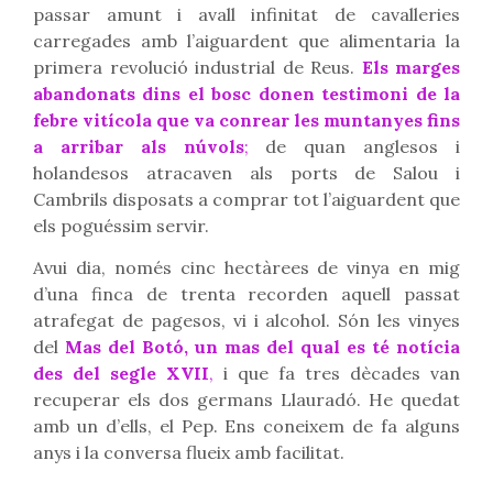
passar amunt i avall infinitat de cavalleries
carregades amb l’aiguardent que alimentaria la
primera revolució industrial de Reus.
Els marges
abandonats dins el bosc donen testimoni de la
febre vitícola que va conrear les muntanyes fins
a arribar als núvols
;
de quan anglesos i
holandesos atracaven als ports de Salou i
Cambrils disposats a comprar tot l’aiguardent que
els poguéssim servir.
Avui dia, només cinc hectàrees de vinya en mig
d’una finca de trenta recorden aquell passat
atrafegat de pagesos, vi i alcohol. Són les vinyes
del
Mas del Botó, un mas del qual es té notícia
des del segle XVII
,
i que fa tres dècades van
recuperar els dos germans Llauradó. He quedat
amb un d’ells, el Pep. Ens coneixem de fa alguns
anys i la conversa flueix amb facilitat.