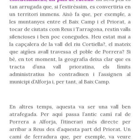
tan arrugada que, si l’estiréssim, es convertiria en
un territori immens. Això fa que, per exemple, a
les muntanyes entre el Baix Camp i el Priorat, a
tocar de ciutats com Reus i Tarragona, restin valls
silencioses i ben poc conegudes. Heu estat mai a
la capçalera de la vall del riu Cortiella?, el mateix
que aigües avall travessa el poble de Porrera? Si
bé, en tot moment, la geografia deixa clar que es
tracta d’una vall prioratina, els límits
administratius ho contradiuen i l’assignen al
municipi d’Alforja i, per tant, al Baix Camp.
En altres temps, aquesta va ser una vall ben
atrafegada. Per aquí passa l’antic camí ral de
Porrera a Alforja, l’itinerari més directe per
arribar a Reus des d’aquesta part del Priorat. Un
camí de ferradura que, per exemple, va veure